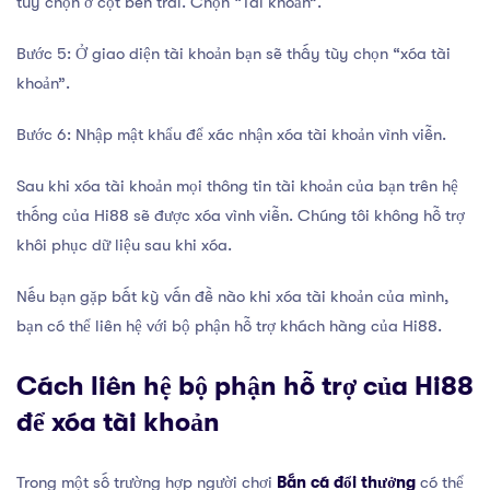
tùy chọn ở cột bên trái. Chọn “Tài khoản”.
Bước 5: Ở giao diện tài khoản bạn sẽ thấy tùy chọn “xóa tài
khoản”.
Bước 6: Nhập mật khẩu để xác nhận xóa tài khoản vĩnh viễn.
Sau khi xóa tài khoản mọi thông tin tài khoản của bạn trên hệ
thống của Hi88 sẽ được xóa vĩnh viễn. Chúng tôi không hỗ trợ
khôi phục dữ liệu sau khi xóa.
Nếu bạn gặp bất kỳ vấn đề nào khi xóa tài khoản của mình,
bạn có thể liên hệ với bộ phận hỗ trợ khách hàng của Hi88.
Cách liên hệ bộ phận hỗ trợ của Hi88
để xóa tài khoản
Trong một số trường hợp người chơi
Bắn cá đổi thưởng
có thể