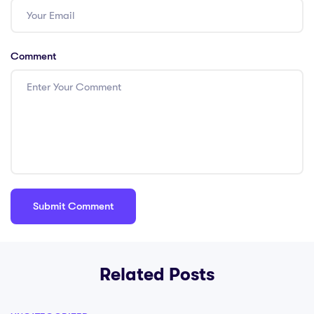
Comment
Related Posts