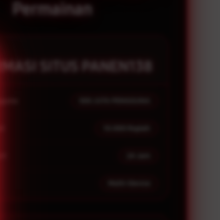
Permainan
MASI SITUS PANEN138
gguna
500 JUTA PENGGUNA
it
10.000 Rupiah
rt
24 Jam
Multi-Device