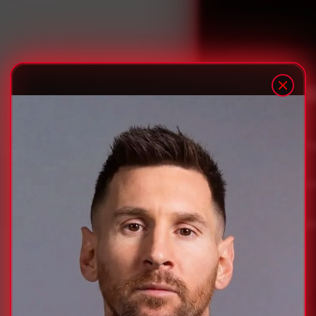
INFOR
Penilaian Pen
Minimal Depos
+4 lebih
banyak
Layanan Suppo
Platform