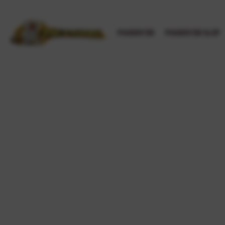
Skip
to
content
PANEN138
PANEN138 SLOT