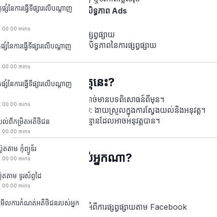
ផ្សំនៃការធ្វើទីផ្សារលើបណ្តាញ
ការតាមដាននិងបង្កើនប្រសិទ្ធភាព Ads
0:00:00 mins
ស្វែងយល់អំពីស្ថិតិការផ្សព្វផ្សាយ
គន្លឹះសម្រាប់កែលម្អប្រសិទ្ធភាពនៃការផ្សព្វផ្សាយ
ផ្សំនៃការធ្វើទីផ្សារលើបណ្តាញ
0:00:00 mins
ហេតុអ្វីត្រូវចូលរួមវគ្គនេះ?
ផ្សំនៃការធ្វើទីផ្សារលើបណ្តាញ
សម្រាប់អ្នកដំបូង
: មិនចាំបាច់មានបទពិសោធន៍ពីមុន។
0:00:00 mins
ការណែនាំជាដំណាក់កាល
: ងាយស្រួលក្នុងការស្វែងយល់និងអនុវត្ត។
ជំនួយជាក់ស្តែង
: ផ្តល់ដំបូន្មានដែលអាចអនុវត្តបាន។
យល់ពីកម្រិតអតិថិជន
0:00:00 mins
តតាម កុំព្យូទ័រ
វគ្គសិក្សានេះសម្រាប់អ្នកណា?
0:00:00 mins
អ្នកជាតម្លើងអាជីវកម្មតូច
ូតតាម ទូរស័ព្ទដៃ
សហគ្រិន
0:00:00 mins
អ្នកធ្វើការលើផ្ទាល់ខ្លួន
មើលការកំណត់អតិថិជនរបស់អ្នក
អ្នកណាមួយដែលចង់រៀនអំពីការផ្សព្វផ្សាយតាម Facebook