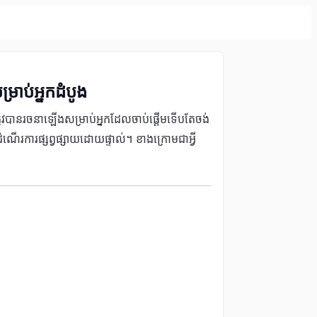
្រាប់អ្នកដំបូង
ះត្រូវបានរចនាឡើងសម្រាប់អ្នកដែលចាប់ផ្តើមទើបតែចង់
ណើរការផ្សព្វផ្សាយដោយផ្ទាល់។ ខាងក្រោមជាអ្វី