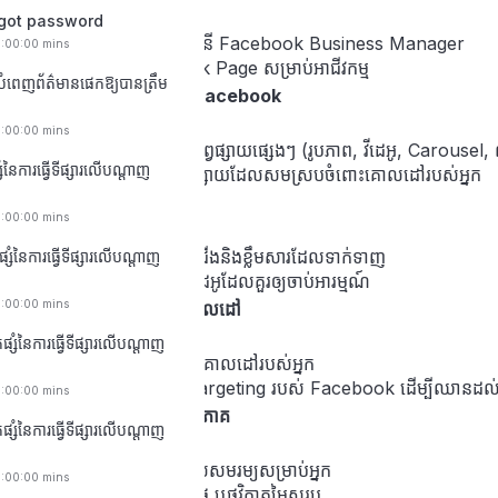
rgot password
ដំណើរការដំឡើងគណនី Facebook Business Manager
0:00:00 mins
ការបង្កើត Facebook Page សម្រាប់អាជីវកម្ម
ំពេញព័ត៌មានផេកឱ្យបានត្រឹម
ប្រភេទនៃការផ្សព្វផ្សាយ Facebook
0:00:00 mins
ស្វែងយល់អំពីទម្រង់ផ្សព្វផ្សាយផ្សេងៗ (រូបភាព, វីដេអូ, Carousel
សំនៃការធ្វើទីផ្សារលើបណ្តាញ
ជ្រើសរើសទម្រង់ផ្សព្វផ្សាយដែលសមស្របចំពោះគោលដៅរបស់អ្នក
បង្កើតការផ្សព្វផ្សាយដំបូង
0:00:00 mins
របៀបសរសេរចំណងជើងនិងខ្លឹមសារដែលទាក់ទាញ
ផ្សំនៃការធ្វើទីផ្សារលើបណ្តាញ
ជ្រើសរើសរូបភាព ឬវីដេអូដែលគួរឲ្យចាប់អារម្មណ៍
0:00:00 mins
ការប្រាស្រ័យប្រជាជនគោលដៅ
ផ្សំនៃការធ្វើទីផ្សារលើបណ្តាញ
របៀបកំណត់ប្រជាជនគោលដៅរបស់អ្នក
ប្រើប្រាស់ឧបករណ៍ Targeting របស់ Facebook ដើម្បីឈានដល់អ្
0:00:00 mins
ការកំណត់ថវិកានិងកាលវិភាគ
ផ្សំនៃការធ្វើទីផ្សារលើបណ្តាញ
របៀបកំណត់ថវិកាដែលសមរម្យសម្រាប់អ្នក
0:00:00 mins
ជ្រើសរើសថវិកាប្រចាំថ្ងៃ ឬថវិកាតម្លៃសរុប