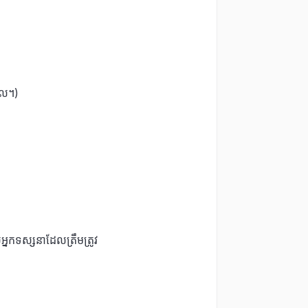
, ល។)
នកទស្សនាដែលត្រឹមត្រូវ