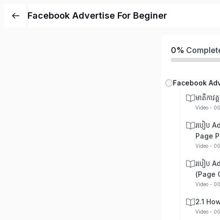
Facebook Advertise For Beginer
0%
Complet
Facebook Adv
មាតិកាវគ្គ
Video - 0
របៀប A
Page P
Video - 0
របៀប A
(Page 
Video - 0
2.1 Ho
Video - 0