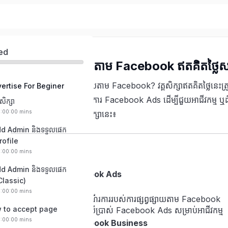
ed
វគ្គសិក្សាផ្សព្វផ្សាយតាម Facebook ឥតគិតថ្លៃសម
តើអ្នកថ្មីសម្រាប់ការផ្សព្វផ្សាយតាម Facebook? វគ្គសិក្សាឥតគិតថ្លៃនេ
ertise For Beginer
រៀនអំពីការបង្កើតនិងដំណើរការ Facebook Ads ដើម្បីជួយអាជីវកម្ម ឬដំ
សិក្សា
0:00:00 mins
ដែលអ្នកអាចរំពឹងទុកពីវគ្គសិក្សានេះ៖
dd Admin និងទទួលផេក
rofile
មាតិកាវគ្គសិក្សា
0:00:00 mins
dd Admin និងទទួលផេក
សេចក្ដីផ្តើមអំពី Facebook Ads
Classic)
0:00:00 mins
ស្វែងយល់ពីរបៀបដំណើរការរបស់ការផ្សព្វផ្សាយតាម Facebook
w to accept page
អត្ថប្រយោជន៍នៃការប្រើប្រាស់ Facebook Ads សម្រាប់អាជីវកម្ម
0:00:00 mins
ការរៀបចំគណនី Facebook Business