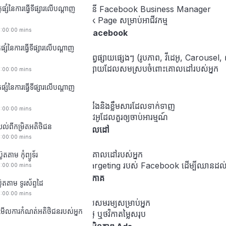
ផ្សំនៃការធ្វើទីផ្សារលើបណ្តាញ
ដំណើរការដំឡើងគណនី Facebook Business Manager
ការបង្កើត Facebook Page សម្រាប់អាជីវកម្ម
0:00:00 mins
ប្រភេទនៃការផ្សព្វផ្សាយ Facebook
ផ្សំនៃការធ្វើទីផ្សារលើបណ្តាញ
ស្វែងយល់អំពីទម្រង់ផ្សព្វផ្សាយផ្សេងៗ (រូបភាព, វីដេអូ, Carousel
ជ្រើសរើសទម្រង់ផ្សព្វផ្សាយដែលសមស្របចំពោះគោលដៅរបស់អ្នក
0:00:00 mins
បង្កើតការផ្សព្វផ្សាយដំបូង
ផ្សំនៃការធ្វើទីផ្សារលើបណ្តាញ
របៀបសរសេរចំណងជើងនិងខ្លឹមសារដែលទាក់ទាញ
0:00:00 mins
ជ្រើសរើសរូបភាព ឬវីដេអូដែលគួរឲ្យចាប់អារម្មណ៍
យល់ពីកម្រិតអតិថិជន
ការប្រាស្រ័យប្រជាជនគោលដៅ
0:00:00 mins
របៀបកំណត់ប្រជាជនគោលដៅរបស់អ្នក
តតាម កុំព្យូទ័រ
ប្រើប្រាស់ឧបករណ៍ Targeting របស់ Facebook ដើម្បីឈានដល់អ្
0:00:00 mins
ការកំណត់ថវិកានិងកាលវិភាគ
ូតតាម ទូរស័ព្ទដៃ
0:00:00 mins
របៀបកំណត់ថវិកាដែលសមរម្យសម្រាប់អ្នក
មើលការកំណត់អតិថិជនរបស់អ្នក
ជ្រើសរើសថវិកាប្រចាំថ្ងៃ ឬថវិកាតម្លៃសរុប