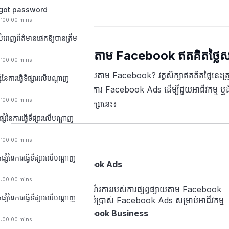
rgot password
0:00:00 mins
ំពេញព័ត៌មានផេកឱ្យបានត្រឹម
វគ្គសិក្សាផ្សព្វផ្សាយតាម Facebook ឥតគិតថ្លៃសម
0:00:00 mins
តើអ្នកថ្មីសម្រាប់ការផ្សព្វផ្សាយតាម Facebook? វគ្គសិក្សាឥតគិតថ្លៃនេ
សំនៃការធ្វើទីផ្សារលើបណ្តាញ
រៀនអំពីការបង្កើតនិងដំណើរការ Facebook Ads ដើម្បីជួយអាជីវកម្ម ឬដំ
0:00:00 mins
ដែលអ្នកអាចរំពឹងទុកពីវគ្គសិក្សានេះ៖
ផ្សំនៃការធ្វើទីផ្សារលើបណ្តាញ
0:00:00 mins
មាតិកាវគ្គសិក្សា
ផ្សំនៃការធ្វើទីផ្សារលើបណ្តាញ
សេចក្ដីផ្តើមអំពី Facebook Ads
0:00:00 mins
ស្វែងយល់ពីរបៀបដំណើរការរបស់ការផ្សព្វផ្សាយតាម Facebook
ផ្សំនៃការធ្វើទីផ្សារលើបណ្តាញ
អត្ថប្រយោជន៍នៃការប្រើប្រាស់ Facebook Ads សម្រាប់អាជីវកម្ម
ការរៀបចំគណនី Facebook Business
0:00:00 mins