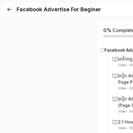
Facebook Advertise For Beginer
0%
Complet
Facebook Adv
មាតិកាវគ្គ
Video - 0
របៀប A
Page P
Video - 0
របៀប A
(Page 
Video - 0
2.1 Ho
Video - 0