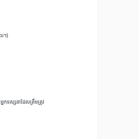
, ល។)
នកទស្សនាដែលត្រឹមត្រូវ