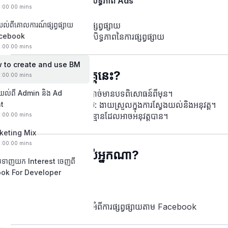
ការតាមដាននិងបង្កើនប្រសិទ្ធភាព Ads
0:00:00 mins
យល់ពីគោលការណ៍ផ្សព្វផ្សាយ
ស្វែងយល់អំពីស្ថិតិការផ្សព្វផ្សាយ
acebook
គន្លឹះសម្រាប់កែលម្អប្រសិទ្ធភាពនៃការផ្សព្វផ្សាយ
0:00:00 mins
w to create and use BM
ហេតុអ្វីត្រូវចូលរួមវគ្គនេះ?
0:00:00 mins
ែងយល់ពី Admin និង Ad
សម្រាប់អ្នកដំបូង
: មិនចាំបាច់មានបទពិសោធន៍ពីមុន។
t
ការណែនាំជាដំណាក់កាល
: ងាយស្រួលក្នុងការស្វែងយល់និងអនុវត្ត។
ជំនួយជាក់ស្តែង
: ផ្តល់ដំបូន្មានដែលអាចអនុវត្តបាន។
0:00:00 mins
keting Mix
0:00:00 mins
វគ្គសិក្សានេះសម្រាប់អ្នកណា?
បទាញយក Interest ចេញពី
ok For Developer
អ្នកជាតម្លើងអាជីវកម្មតូច
សហគ្រិន
អ្នកធ្វើការលើផ្ទាល់ខ្លួន
អ្នកណាមួយដែលចង់រៀនអំពីការផ្សព្វផ្សាយតាម Facebook