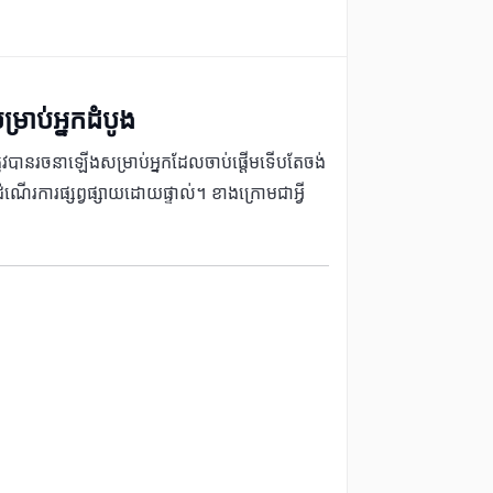
្រាប់អ្នកដំបូង
ះត្រូវបានរចនាឡើងសម្រាប់អ្នកដែលចាប់ផ្តើមទើបតែចង់
ណើរការផ្សព្វផ្សាយដោយផ្ទាល់។ ខាងក្រោមជាអ្វី