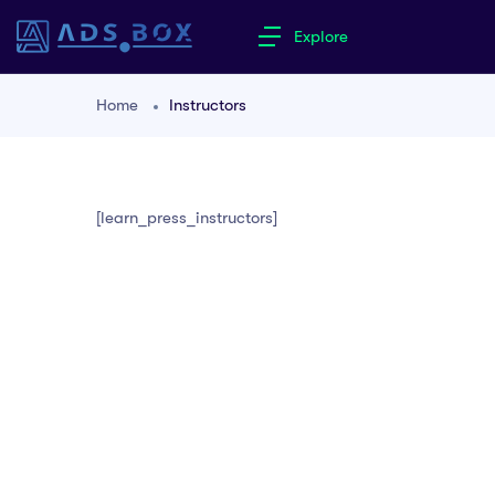
Explore
Home
Instructors
[learn_press_instructors]