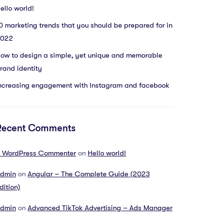
ello world!
0 marketing trends that you should be prepared for in
022
ow to design a simple, yet unique and memorable
rand identity
ncreasing engagement with Instagram and facebook
Recent Comments
 WordPress Commenter
on
Hello world!
dmin
on
Angular – The Complete Guide (2023
dition)
dmin
on
Advanced TikTok Advertising – Ads Manager