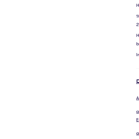
H
1
2
H
b
I
A
a
E
a